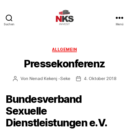
Suchen
Menü
NKSinvest.de
-
NKS
INVEST
Kategorien
ALLGEMEIN
Pressekonferenz
Von
Nenad Kekenj -Seke
4. Oktober 2018
Beitragsautor
Beitragsdatum
Bundesverband
Sexuelle
Dienstleistungen e.V.